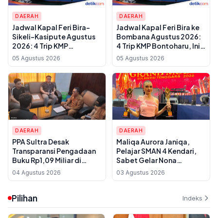
DAERAH
DAERAH
Jadwal Kapal Feri Bira-
Jadwal Kapal Feri Bira ke
Sikeli-Kasipute Agustus
Bombana Agustus 2026:
2026: 4 Trip KMP
4 Trip KMP Bontoharu, Ini
Bontoharu dan Rincian
Rincian Harga Tiket
05 Agustus 2026
05 Agustus 2026
Harga Tiket Dewasa
Dewasa hingga Golongan
hingga Kendaraan
IX
Golongan IX
DAERAH
DAERAH
PPA Sultra Desak
Maliqa Aurora Janiqa,
Transparansi Pengadaan
Pelajar SMAN 4 Kendari,
Buku Rp1,09 Miliar di
Sabet Gelar Nona
Konawe, Plt Kadis Dikbud
Indonesia Sultra 2026 dan
04 Agustus 2026
03 Agustus 2026
Buka Suara soal Dua
Siap Berlaga di
Paket Anggaran
Yogyakarta
Pilihan
Indeks