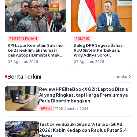
PEMERINTAHAN
POLITIK
KPI Lapor Kematian Sutrimo
Baleg DPR Segera Bahas
ke Bareskrim, Ekshumasi
RUU Sistem Perbukuan,
dan Autopsi Diminta untuk
Willy Aditya Soroti
Usut Dugaan Pembunuhan
Maraknya Penerbit Gulung
07 Agustus 2026
07 Agustus 2026
Tikar
Berita Terkini
Indeks
Review HP EliteBook X G2i: Laptop Bisnis
AI yang Ringkas, tapi Harga Premiumnya
Perlu Dipertimbangkan
08 Agustus 2026
EKSBIS
Test Drive Suzuki Grand Vitara di GIIAS
2026: Kabin Kedap dan Radius Putar 5,4
Meter