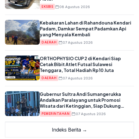
08 Agustus 2026
EKSBIS
Kebakaran Lahan di Rahandouna Kendari
Padam, Damkar Sempat Padamkan Api
yang Menyala Kembali
07 Agustus 2026
DAERAH
ORTHOPHYSIO CUP 2 di Kendari Siap
Cetak Bibit Atlet Futsal Sulawesi
Tenggara, Total Hadiah Rp10 Juta
07 Agustus 2026
DAERAH
Gubernur Sultra Andi Sumangerukka
Andalkan Paralayang untuk Promosi
Wisata dari Ketinggian, Siap Dukung
Anggaran APBD
07 Agustus 2026
PEMERINTAHAN
Indeks Berita →