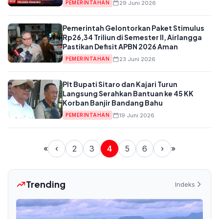
29 Juni 2026
PEMERINTAHAN
Pemerintah Gelontorkan Paket Stimulus
Rp26,34 Triliun di Semester II, Airlangga
Pastikan Defisit APBN 2026 Aman
23 Juni 2026
PEMERINTAHAN
Plt Bupati Sitaro dan Kajari Turun
Langsung Serahkan Bantuan ke 45 KK
Korban Banjir Bandang Bahu
19 Juni 2026
PEMERINTAHAN
«
‹
2
3
4
5
6
›
»
Trending
Indeks