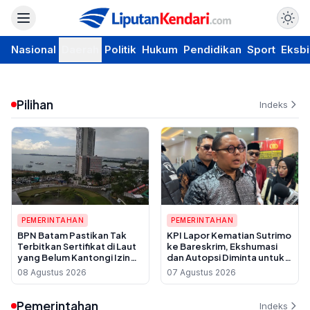
Nasional
Daerah
Politik
Hukum
Pendidikan
Sport
Eksbi
Pilihan
Indeks
PEMERINTAHAN
PEMERINTAHAN
BPN Batam Pastikan Tak
KPI Lapor Kematian Sutrimo
Terbitkan Sertifikat di Laut
ke Bareskrim, Ekshumasi
yang Belum Kantongi Izin
dan Autopsi Diminta untuk
Reklamasi
Usut Dugaan Pembunuhan
08 Agustus 2026
07 Agustus 2026
Pemerintahan
Indeks