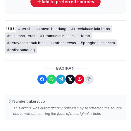
Add to preferred sources
Tags:
#persib
#konvoi bandung
#kecelakaan lalu lintas
#minuman keras
#kerumunan massa
#fomo
#perayaan sepak bola
#korban tewas
#penghentian acara
#polisi bandung
BAGIKAN
Sumber:
akurat.co
This article was automatically rewritten by AI based on the source
above without altering the facts of the original article.