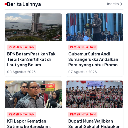
Berita Lainnya
Indeks
PEMERINTAHAN
PEMERINTAHAN
BPN Batam Pastikan Tak
Gubernur Sultra Andi
Terbitkan Sertifikat di
Sumangerukka Andalkan
Laut yang Belum
Paralayang untuk Promosi
Kantongi Izin Reklamasi
Wisata dari Ketinggian,
08 Agustus 2026
07 Agustus 2026
Siap Dukung Anggaran
APBD
PEMERINTAHAN
PEMERINTAHAN
KPI Lapor Kematian
Bupati Muna Wajibkan
Sutrimo ke Bareskrim,
Seluruh Sekolah Hidupkan