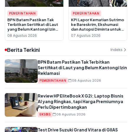
PEMERINTAHAN
PEMERINTAHAN
BPN Batam Pastikan Tak
KPI Lapor Kematian Sutrimo
Terbitkan Sertifikat di Laut
ke Bareskrim, Ekshumasi
yang Belum Kantongi Izin
dan Autopsi Diminta untuk
Reklamasi
Usut Dugaan Pembunuhan
08 Agustus 2026
07 Agustus 2026
Berita Terkini
Indeks
BPN Batam Pastikan Tak Terbitkan
Sertifikat di Laut yang Belum Kantongi Izin
Reklamasi
08 Agustus 2026
PEMERINTAHAN
Review HP EliteBook X G2i: Laptop Bisnis
AI yang Ringkas, tapi Harga Premiumnya
Perlu Dipertimbangkan
08 Agustus 2026
EKSBIS
Test Drive Suzuki Grand Vitara di GIIAS