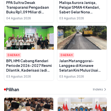
PPA Sultra Desak
Maliqa Aurora Janiqa,
Transparansi Pengadaan
Pelajar SMAN 4 Kendari,
Buku Rp1,09 Miliar di
Sabet Gelar Nona
Konawe, Plt Kadis Dikbud
Indonesia Sultra 2026 dan
04 Agustus 2026
03 Agustus 2026
Buka Suara soal Dua
Siap Berlaga di
Paket Anggaran
Yogyakarta
DAERAH
DAERAH
BPL HMI Cabang Kendari
Jalan Matanggorai–
Periode 2026-2027 Resmi
Langgea di Konawe
Dilantik, Kaderisasi Jadi
Selatan Kini Mulus Usai
Prioritas Utama
Dihabiskan Rp 7 Miliar,
03 Agustus 2026
03 Agustus 2026
Warga Sebut Baru
Pertama Kali Diaspal
Pilihan
Indeks