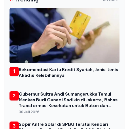
Rekomendasi Kartu Kredit Syariah, Jenis-Jenis
1
Akad & Kelebihannya
Gubernur Sultra Andi Sumangerukka Temui
2
Menkes Budi Gunadi Sadikin di Jakarta, Bahas
Transformasi Kesehatan untuk Buton dan
Baubau
30 Juli 2026
Sopir Antre Solar di SPBU Teratai Kendari
3