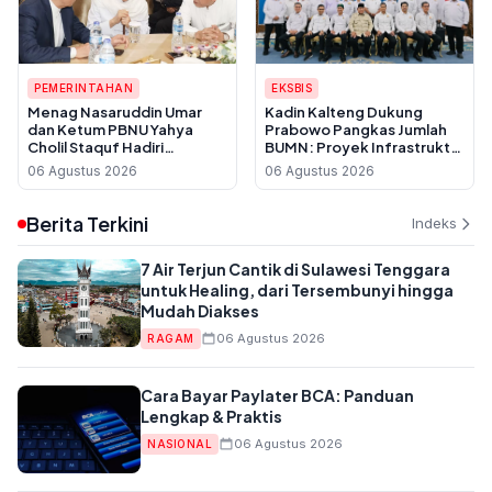
PEMERINTAHAN
EKSBIS
Menag Nasaruddin Umar
Kadin Kalteng Dukung
dan Ketum PBNU Yahya
Prabowo Pangkas Jumlah
Cholil Staquf Hadiri
BUMN: Proyek Infrastruktur
Peluncuran Buku Pemikiran
Sering Disubkon, UMKM
06 Agustus 2026
06 Agustus 2026
KH Ma'ruf Amin Jelang
Daerah Jadi Korban
Muktamar NU ke-35
Berita Terkini
Indeks
7 Air Terjun Cantik di Sulawesi Tenggara
untuk Healing, dari Tersembunyi hingga
Mudah Diakses
06 Agustus 2026
RAGAM
Cara Bayar Paylater BCA: Panduan
Lengkap & Praktis
06 Agustus 2026
NASIONAL