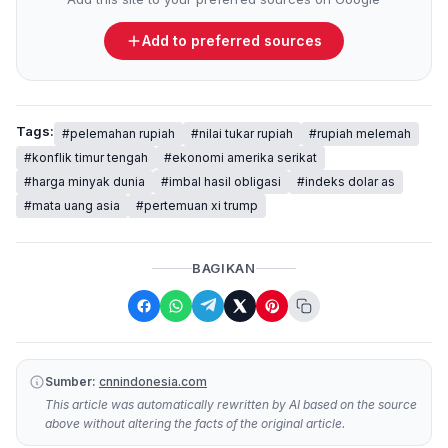
Add to preferred sources
Tags:
#pelemahan rupiah
#nilai tukar rupiah
#rupiah melemah
#konflik timur tengah
#ekonomi amerika serikat
#harga minyak dunia
#imbal hasil obligasi
#indeks dolar as
#mata uang asia
#pertemuan xi trump
BAGIKAN
Sumber:
cnnindonesia.com
This article was automatically rewritten by AI based on the source
above without altering the facts of the original article.