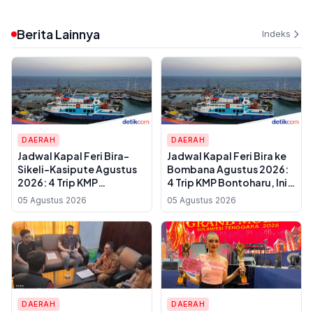
Berita Lainnya
Indeks
DAERAH
DAERAH
Jadwal Kapal Feri Bira-
Jadwal Kapal Feri Bira ke
Sikeli-Kasipute Agustus
Bombana Agustus 2026:
2026: 4 Trip KMP
4 Trip KMP Bontoharu, Ini
Bontoharu dan Rincian
Rincian Harga Tiket
05 Agustus 2026
05 Agustus 2026
Harga Tiket Dewasa
Dewasa hingga Golongan
hingga Kendaraan
IX
Golongan IX
DAERAH
DAERAH