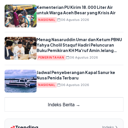
Kementerian PU Kirim 18.000 Liter Air
untuk Warga Aceh Besar yang Krisis Air
06 Agustus 2026
NASIONAL
Menag Nasaruddin Umar dan Ketum PBNU
Yahya Cholil Staquf Hadiri Peluncuran
Buku Pemikiran KH Ma'ruf Amin Jelang
Muktamar NU ke-35
06 Agustus 2026
PEMERINTAHAN
Jadwal Penyeberangan Kapal Sanur ke
Nusa Penida Terbaru
06 Agustus 2026
NASIONAL
Indeks Berita →
Trending
Indeks