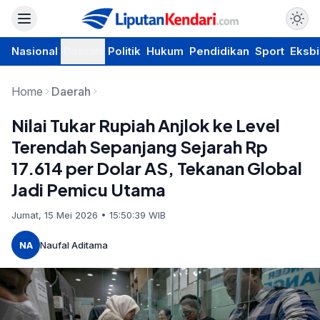
Nasional
Daerah
Politik
Hukum
Pendidikan
Sport
Eksbi
Home
Daerah
Nilai Tukar Rupiah Anjlok ke Level
Terendah Sepanjang Sejarah Rp
17.614 per Dolar AS, Tekanan Global
Jadi Pemicu Utama
Jumat, 15 Mei 2026 • 15:50:39 WIB
NA
Naufal Aditama