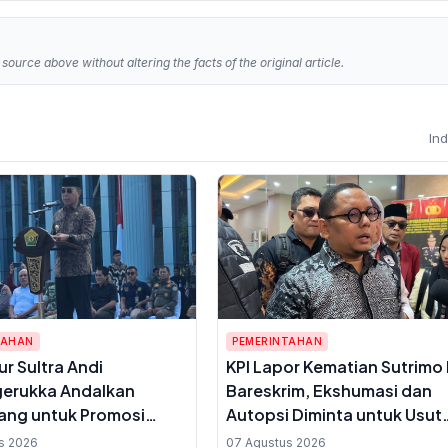
source above without altering the facts of the original article.
In
TAHAN
PEMERINTAHAN
r Sultra Andi
KPI Lapor Kematian Sutrimo
erukka Andalkan
Bareskrim, Ekshumasi dan
ang untuk Promosi
Autopsi Diminta untuk Usut
dari Ketinggian, Siap
Dugaan Pembunuhan
s 2026
07 Agustus 2026