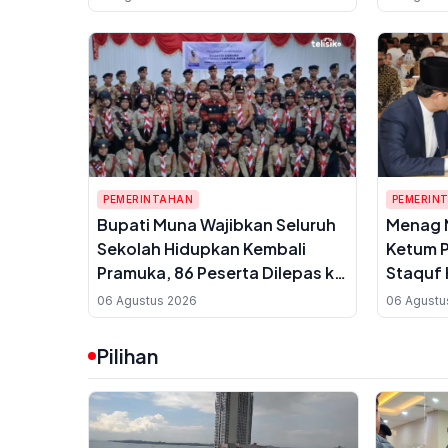
Dukung
PEMERINTAHAN
PEMERIN
Bupati Muna Wajibkan Seluruh
Menag 
Sekolah Hidupkan Kembali
Ketum P
Pramuka, 86 Peserta Dilepas ke
Staquf 
Jambore Nasional 2026
Pemikir
06 Agustus 2026
06 Agustu
Jelang 
Pilihan