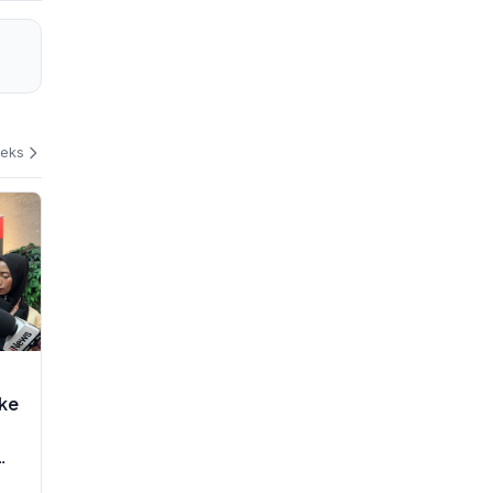
deks
 ke