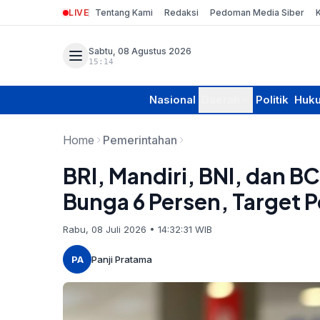
LIVE
Tentang Kami
Redaksi
Pedoman Media Siber
Sabtu, 08 Agustus 2026
15:14
Nasional
Daerah
Politik
Huk
Home
Pemerintahan
BRI, Mandiri, BNI, dan B
Bunga 6 Persen, Target P
Rabu, 08 Juli 2026 • 14:32:31 WIB
PA
Panji Pratama