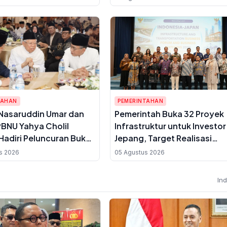
 Anggaran APBD
TAHAN
PEMERINTAHAN
Nasaruddin Umar dan
Pemerintah Buka 32 Proyek
BNU Yahya Cholil
Infrastruktur untuk Investor
Hadiri Peluncuran Buku
Jepang, Target Realisasi
an KH Ma'ruf Amin
Investasi USD 23,63 Miliar
s 2026
05 Agustus 2026
Muktamar NU ke-35
In