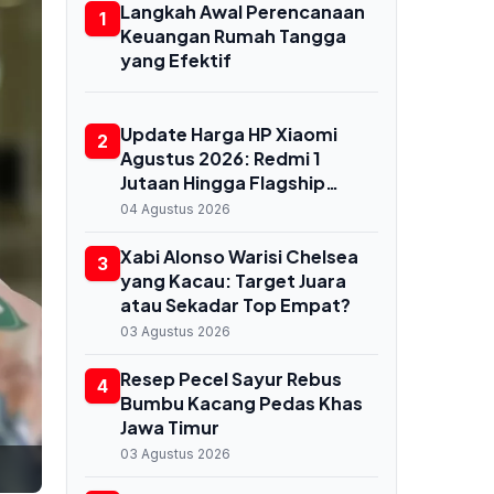
Langkah Awal Perencanaan
1
Keuangan Rumah Tangga
yang Efektif
Update Harga HP Xiaomi
2
Agustus 2026: Redmi 1
Jutaan Hingga Flagship
Snapdragon 8 Elite Gen 5
04 Agustus 2026
Xabi Alonso Warisi Chelsea
3
yang Kacau: Target Juara
atau Sekadar Top Empat?
03 Agustus 2026
Resep Pecel Sayur Rebus
4
Bumbu Kacang Pedas Khas
Jawa Timur
03 Agustus 2026