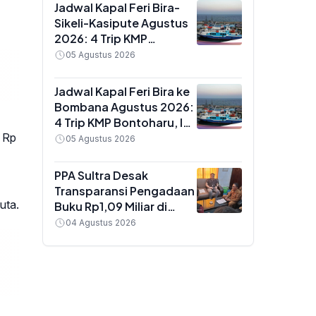
Jadwal Kapal Feri Bira-
Sikeli-Kasipute Agustus
2026: 4 Trip KMP
Bontoharu dan Rincian
05 Agustus 2026
Harga Tiket Dewasa
hingga Kendaraan
Jadwal Kapal Feri Bira ke
Golongan IX
Bombana Agustus 2026:
4 Trip KMP Bontoharu, Ini
Rincian Harga Tiket
 Rp
05 Agustus 2026
Dewasa hingga
Golongan IX
PPA Sultra Desak
Transparansi Pengadaan
uta.
Buku Rp1,09 Miliar di
Konawe, Plt Kadis Dikbud
04 Agustus 2026
Buka Suara soal Dua
Paket Anggaran