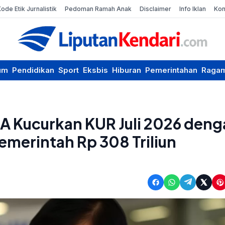
Kode Etik Jurnalistik
Pedoman Ramah Anak
Disclaimer
Info Iklan
Kon
um
Pendidikan
Sport
Eksbis
Hiburan
Pemerintahan
Raga
CA Kucurkan KUR Juli 2026 den
emerintah Rp 308 Triliun