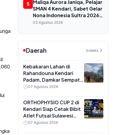
Maliqa Aurora Janiqa, Pelajar
5
SMAN 4 Kendari, Sabet Gelar
Nona Indonesia Sultra 2026
dan Siap Berlaga di
03 Agustus 2026
Yogyakarta
bunga
Daerah
Indeks
il
Kebakaran Lahan di
0.060
Rahandouna Kendari
Padam, Damkar Sempat
Padamkan Api yang
07 Agustus 2026
Menyala Kembali
lui
ORTHOPHYSIO CUP 2 di
Kendari Siap Cetak Bibit
Atlet Futsal Sulawesi
Tenggara, Total Hadiah
07 Agustus 2026
Rp10 Juta
Angka