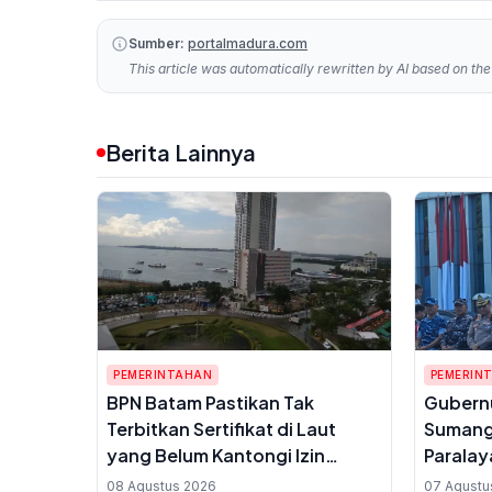
Sumber:
portalmadura.com
This article was automatically rewritten by AI based on the 
Berita Lainnya
PEMERINTAHAN
PEMERIN
BPN Batam Pastikan Tak
Gubernu
Terbitkan Sertifikat di Laut
Sumang
yang Belum Kantongi Izin
Paralay
Reklamasi
Wisata 
08 Agustus 2026
07 Agustu