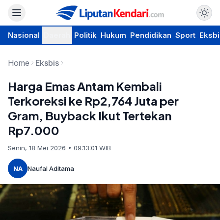
Nasional
Daerah
Politik
Hukum
Pendidikan
Sport
Eksbi
Home
Eksbis
Harga Emas Antam Kembali
Terkoreksi ke Rp2,764 Juta per
Gram, Buyback Ikut Tertekan
Rp7.000
Senin, 18 Mei 2026 • 09:13:01 WIB
NA
Naufal Aditama