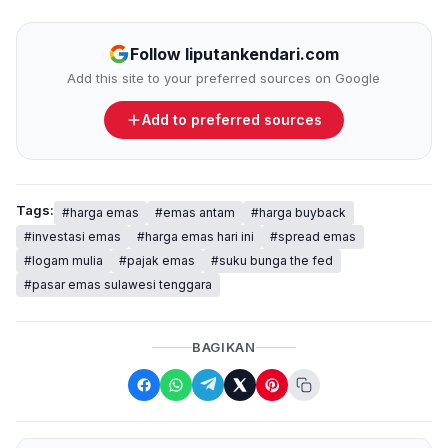
Follow liputankendari.com
Add this site to your preferred sources on Google
Add to preferred sources
Tags:
#harga emas
#emas antam
#harga buyback
#investasi emas
#harga emas hari ini
#spread emas
#logam mulia
#pajak emas
#suku bunga the fed
#pasar emas sulawesi tenggara
BAGIKAN