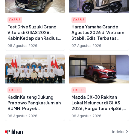
EKSBIS
EKSBIS
Test Drive Suzuki Grand
Harga Yamaha Grande
Vitara di GIIAS 2026:
Agustus 2026 di Vietnam
Kabin Kedap dan Radius
Stabil, Edisi Terbatas
Putar 5,4 Meter
2025 Paling Mahal
08 Agustus 2026
07 Agustus 2026
EKSBIS
EKSBIS
Kadin Kalteng Dukung
Mazda CX-30 Rakitan
Prabowo Pangkas Jumlah
Lokal Meluncur di GIIAS
BUMN: Proyek
2026, Harga Turun Rp86,5
Infrastruktur Sering
Juta
06 Agustus 2026
06 Agustus 2026
Disubkon, UMKM Daerah
Jadi Korban
Pilihan
Indeks