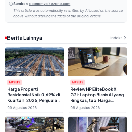
Sumber:
economy.okezone.com
This article was automatically rewritten by AI based on the source
above without altering the facts of the original article.
Berita Lainnya
Indeks
EKSBIS
EKSBIS
Harga Properti
Review HP EliteBook X
Residensial Naik 0,69% di
G2i: Laptop Bisnis AI yang
Kuartal II 2026, Penjualan
Ringkas, tapi Harga
Rumah Mulai Membaik
Premiumnya Perlu
09 Agustus 2026
08 Agustus 2026
Dipertimbangkan