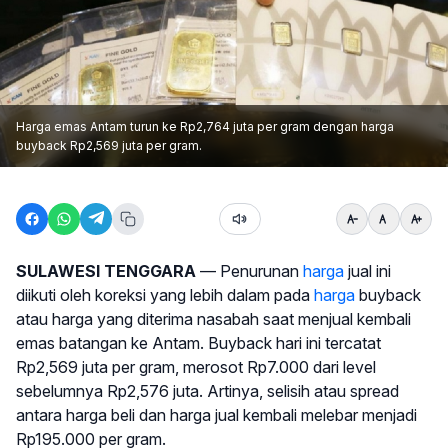
Harga emas Antam turun ke Rp2,764 juta per gram dengan harga
buyback Rp2,569 juta per gram.
SULAWESI TENGGARA
— Penurunan
harga
jual ini
diikuti oleh koreksi yang lebih dalam pada
harga
buyback
atau harga yang diterima nasabah saat menjual kembali
emas batangan ke Antam. Buyback hari ini tercatat
Rp2,569 juta per gram, merosot Rp7.000 dari level
sebelumnya Rp2,576 juta. Artinya, selisih atau spread
antara harga beli dan harga jual kembali melebar menjadi
Rp195.000 per gram.