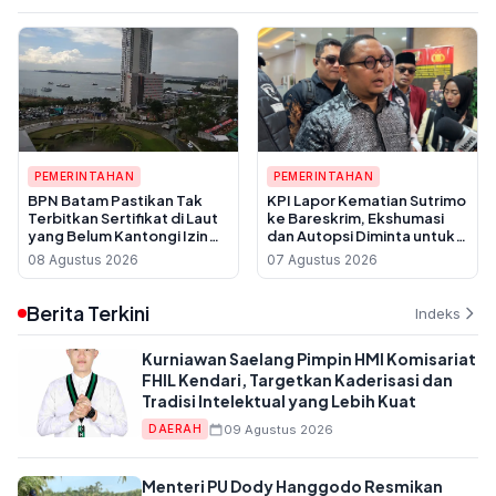
PEMERINTAHAN
PEMERINTAHAN
BPN Batam Pastikan Tak
KPI Lapor Kematian Sutrimo
Terbitkan Sertifikat di Laut
ke Bareskrim, Ekshumasi
yang Belum Kantongi Izin
dan Autopsi Diminta untuk
Reklamasi
Usut Dugaan Pembunuhan
08 Agustus 2026
07 Agustus 2026
Berita Terkini
Indeks
Kurniawan Saelang Pimpin HMI Komisariat
FHIL Kendari, Targetkan Kaderisasi dan
Tradisi Intelektual yang Lebih Kuat
09 Agustus 2026
DAERAH
Menteri PU Dody Hanggodo Resmikan