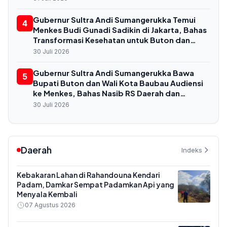
Gubernur Sultra Andi Sumangerukka Temui
4
Menkes Budi Gunadi Sadikin di Jakarta, Bahas
Transformasi Kesehatan untuk Buton dan
Baubau
30 Juli 2026
Gubernur Sultra Andi Sumangerukka Bawa
5
Bupati Buton dan Wali Kota Baubau Audiensi
ke Menkes, Bahas Nasib RS Daerah dan
Kekurangan Dokter
30 Juli 2026
Daerah
Indeks
Kebakaran Lahan di Rahandouna Kendari
Padam, Damkar Sempat Padamkan Api yang
Menyala Kembali
07 Agustus 2026