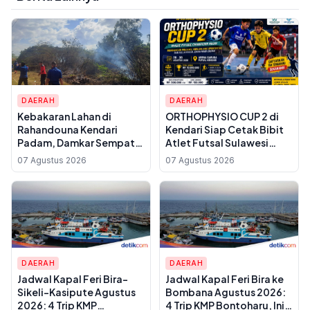
DAERAH
DAERAH
Kebakaran Lahan di
ORTHOPHYSIO CUP 2 di
Rahandouna Kendari
Kendari Siap Cetak Bibit
Padam, Damkar Sempat
Atlet Futsal Sulawesi
Padamkan Api yang
Tenggara, Total Hadiah
07 Agustus 2026
07 Agustus 2026
Menyala Kembali
Rp10 Juta
DAERAH
DAERAH
Jadwal Kapal Feri Bira-
Jadwal Kapal Feri Bira ke
Sikeli-Kasipute Agustus
Bombana Agustus 2026:
2026: 4 Trip KMP
4 Trip KMP Bontoharu, Ini