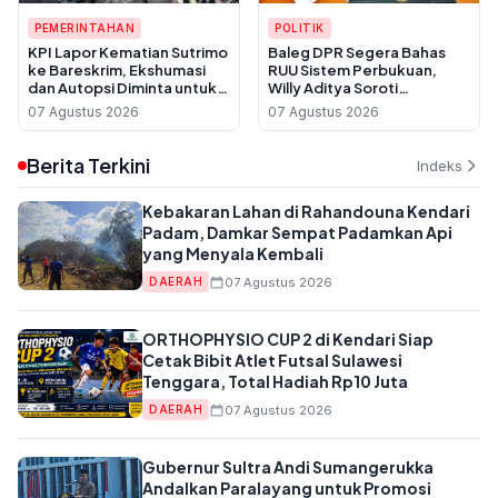
PEMERINTAHAN
POLITIK
KPI Lapor Kematian Sutrimo
Baleg DPR Segera Bahas
ke Bareskrim, Ekshumasi
RUU Sistem Perbukuan,
dan Autopsi Diminta untuk
Willy Aditya Soroti
Usut Dugaan Pembunuhan
Maraknya Penerbit Gulung
07 Agustus 2026
07 Agustus 2026
Tikar
Berita Terkini
Indeks
Kebakaran Lahan di Rahandouna Kendari
Padam, Damkar Sempat Padamkan Api
yang Menyala Kembali
07 Agustus 2026
DAERAH
ORTHOPHYSIO CUP 2 di Kendari Siap
Cetak Bibit Atlet Futsal Sulawesi
Tenggara, Total Hadiah Rp10 Juta
07 Agustus 2026
DAERAH
Gubernur Sultra Andi Sumangerukka
Andalkan Paralayang untuk Promosi