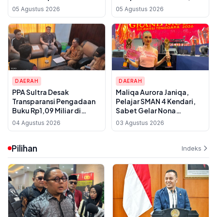
Bontoharu dan Rincian
Rincian Harga Tiket
05 Agustus 2026
05 Agustus 2026
Harga Tiket Dewasa
Dewasa hingga Golongan
hingga Kendaraan
IX
Golongan IX
DAERAH
DAERAH
PPA Sultra Desak
Maliqa Aurora Janiqa,
Transparansi Pengadaan
Pelajar SMAN 4 Kendari,
Buku Rp1,09 Miliar di
Sabet Gelar Nona
Konawe, Plt Kadis Dikbud
Indonesia Sultra 2026 dan
04 Agustus 2026
03 Agustus 2026
Buka Suara soal Dua
Siap Berlaga di
Paket Anggaran
Yogyakarta
Pilihan
Indeks