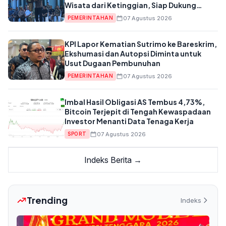
Wisata dari Ketinggian, Siap Dukung
Anggaran APBD
07 Agustus 2026
PEMERINTAHAN
KPI Lapor Kematian Sutrimo ke Bareskrim,
Ekshumasi dan Autopsi Diminta untuk
Usut Dugaan Pembunuhan
07 Agustus 2026
PEMERINTAHAN
Imbal Hasil Obligasi AS Tembus 4,73%,
Bitcoin Terjepit di Tengah Kewaspadaan
Investor Menanti Data Tenaga Kerja
07 Agustus 2026
SPORT
Indeks Berita →
Trending
Indeks