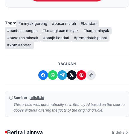
Tags:
#minyak goreng
#pasar murah
#kendari
#bantuan pangan
#kelangkaan minyak
#harga minyak
#pasokan minyak
#banjir kendari
#pemerintah pusat
#kpm kendari
BAGIKAN
Sumber:
telisik.id
This article was automatically rewritten by AI based on the source
above without altering the facts of the original article.
Berita Lainnya
Indeks