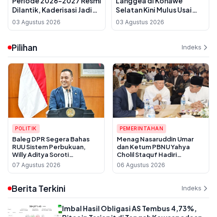
Periode 2026-2027 Resmi
Langgea di Konawe
Dilantik, Kaderisasi Jadi
Selatan Kini Mulus Usai
Prioritas Utama
Dihabiskan Rp 7 Miliar,
03 Agustus 2026
03 Agustus 2026
Warga Sebut Baru
Pertama Kali Diaspal
Pilihan
Indeks
POLITIK
PEMERINTAHAN
Baleg DPR Segera Bahas
Menag Nasaruddin Umar
RUU Sistem Perbukuan,
dan Ketum PBNU Yahya
Willy Aditya Soroti
Cholil Staquf Hadiri
Maraknya Penerbit Gulung
Peluncuran Buku Pemikiran
07 Agustus 2026
06 Agustus 2026
Tikar
KH Ma'ruf Amin Jelang
Muktamar NU ke-35
Berita Terkini
Indeks
Imbal Hasil Obligasi AS Tembus 4,73%,