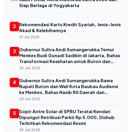
Siap Berlaga di Yogyakarta
Rekomendasi Kartu Kredit Syariah, Jenis-Jenis
2
Akad & Kelebihannya
31 Juli 2026
Gubernur Sultra Andi Sumangerukka Temui
3
Menkes Budi Gunadi Sadikin di Jakarta, Bahas
Transformasi Kesehatan untuk Buton dan
Baubau
30 Juli 2026
Gubernur Sultra Andi Sumangerukka Bawa
4
Bupati Buton dan Wali Kota Baubau Audiensi
ke Menkes, Bahas Nasib RS Daerah dan
Kekurangan Dokter
30 Juli 2026
Sopir Antre Solar di SPBU Teratai Kendari
5
Dipungut Retribusi Parkir Rp 5.000, Dishub
Terbitkan Rekomendasi Resmi
29 Juli 2026