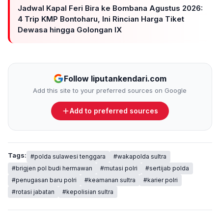
Jadwal Kapal Feri Bira ke Bombana Agustus 2026:
4 Trip KMP Bontoharu, Ini Rincian Harga Tiket
Dewasa hingga Golongan IX
Follow liputankendari.com
Add this site to your preferred sources on Google
Add to preferred sources
Tags:
#polda sulawesi tenggara
#wakapolda sultra
#brigjen pol budi hermawan
#mutasi polri
#sertijab polda
#penugasan baru polri
#keamanan sultra
#karier polri
#rotasi jabatan
#kepolisian sultra