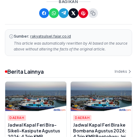
BAGIKAN
Sumber:
rakyatsulsel.fajar.co.id
This article was automatically rewritten by AI based on the source
above without altering the facts of the original article.
Berita Lainnya
Indeks
DAERAH
DAERAH
Jadwal Kapal Feri Bira-
Jadwal Kapal Feri Bira ke
Sikeli-Kasipute Agustus
Bombana Agustus 2026:
2026: 4 Trip KMP
4 Trip KMP Bontoharu, Ini