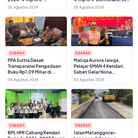
Bontoharu dan Rincian
Rincian Harga Tiket
05 Agustus 2026
05 Agustus 2026
Harga Tiket Dewasa
Dewasa hingga Golongan
hingga Kendaraan
IX
Golongan IX
DAERAH
DAERAH
PPA Sultra Desak
Maliqa Aurora Janiqa,
Transparansi Pengadaan
Pelajar SMAN 4 Kendari,
Buku Rp1,09 Miliar di
Sabet Gelar Nona
Konawe, Plt Kadis Dikbud
Indonesia Sultra 2026 dan
04 Agustus 2026
03 Agustus 2026
Buka Suara soal Dua
Siap Berlaga di
Paket Anggaran
Yogyakarta
DAERAH
DAERAH
BPL HMI Cabang Kendari
Jalan Matanggorai–