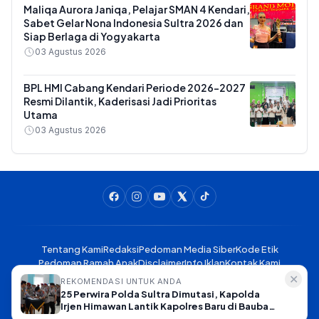
Maliqa Aurora Janiqa, Pelajar SMAN 4 Kendari,
Sabet Gelar Nona Indonesia Sultra 2026 dan
Siap Berlaga di Yogyakarta
03 Agustus 2026
BPL HMI Cabang Kendari Periode 2026-2027
Resmi Dilantik, Kaderisasi Jadi Prioritas
Utama
03 Agustus 2026
Tentang Kami
Redaksi
Pedoman Media Siber
Kode Etik
Pedoman Ramah Anak
Disclaimer
Info Iklan
Kontak Kami
✕
REKOMENDASI UNTUK ANDA
25 Perwira Polda Sultra Dimutasi, Kapolda
Liputankendari.com - Meliput Kendari, Mengabarkan Sulawesi
Irjen Himawan Lantik Kapolres Baru di Baubau
Tenggara © 2025. All rights reserved.
hingga Konkep