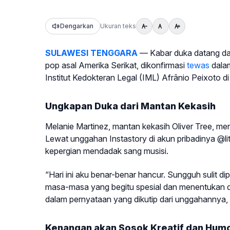
Dengarkan
Ukuran teks
SULAWESI TENGGARA
— Kabar duka datang dari 
pop asal Amerika Serikat, dikonfirmasi
tewas
dalam
Institut Kedokteran Legal (IML) Afrânio Peixoto di
Ungkapan Duka dari Mantan Kekasih
Melanie Martinez, mantan kekasih Oliver Tree, m
Lewat unggahan Instastory di akun pribadinya @li
kepergian mendadak sang musisi.
“Hari ini aku benar-benar hancur. Sungguh sulit
masa-masa yang begitu spesial dan menentukan dala
dalam pernyataan yang dikutip dari unggahannya, 
Kenangan akan Sosok Kreatif dan Humo