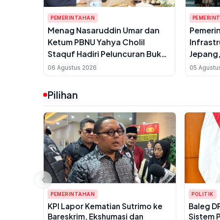
PEMERINTAHAN
PEMERIN
Menag Nasaruddin Umar dan
Pemerin
Ketum PBNU Yahya Cholil
Infrast
Staquf Hadiri Peluncuran Buku
Jepang,
Pemikiran KH Ma'ruf Amin
Investas
06 Agustus 2026
05 Agustu
Jelang Muktamar NU ke-35
Pilihan
PEMERINTAHAN
POLITIK
KPI Lapor Kematian Sutrimo ke
Baleg D
Bareskrim, Ekshumasi dan
Sistem P