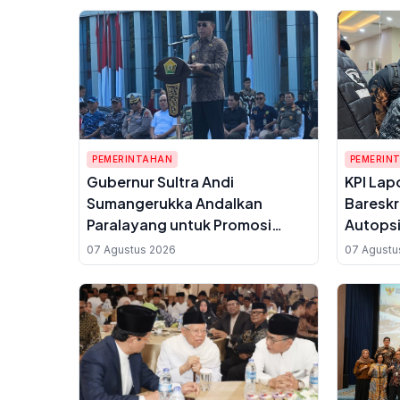
PEMERINTAHAN
PEMERIN
Gubernur Sultra Andi
KPI Lap
Sumangerukka Andalkan
Bareskr
Paralayang untuk Promosi
Autopsi
Wisata dari Ketinggian, Siap
Dugaan
07 Agustus 2026
07 Agustu
Dukung Anggaran APBD