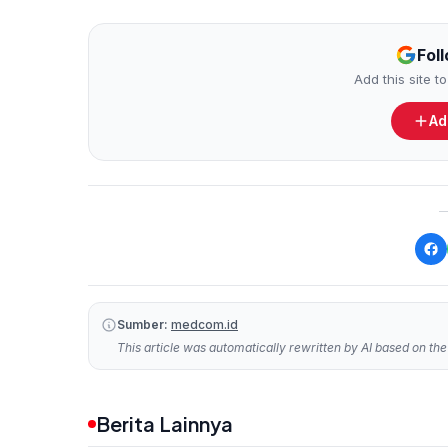
Fol
Add this site 
Ad
Sumber:
medcom.id
This article was automatically rewritten by AI based on the 
Berita Lainnya