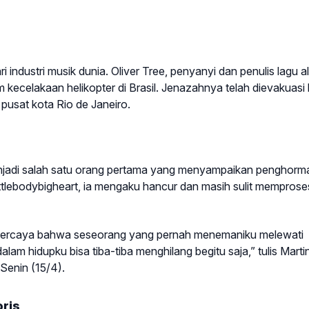
industri musik dunia. Oliver Tree, penyanyi dan penulis lagu al
 kecelakaan helikopter di Brasil. Jenazahnya telah dievakuasi
 pusat kota Rio de Janeiro.
enjadi salah satu orang pertama yang menyampaikan penghorm
ttlebodybigheart, ia mengaku hancur dan masih sulit memprose
 dipercaya bahwa seseorang yang pernah menemaniku melewati
m hidupku bisa tiba-tiba menghilang begitu saja,” tulis Marti
Senin (15/4).
ris