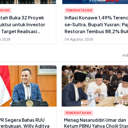
TAHAN
PEMERINTAHAN
tah Buka 32 Proyek
Inflasi Konawe 1,49% Teren
ruktur untuk Investor
se-Sultra, Bupati Yusran: Pa
 Target Realisasi
Restoran Tembus 88,2% Buk
i USD 23,63 Miliar
UMKM Bangkit
s 2026
04 Agustus 2026
In
PEMERINTAHAN
PR Segera Bahas RUU
Menag Nasaruddin Umar dan
erbukuan, Willy Aditya
Ketum PBNU Yahya Cholil Sta