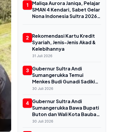
Maliqa Aurora Janiqa, Pelajar
1
SMAN 4 Kendari, Sabet Gelar
Nona Indonesia Sultra 2026
dan Siap Berlaga di
Yogyakarta
Rekomendasi Kartu Kredit
2
Syariah, Jenis-Jenis Akad &
Kelebihannya
31 Juli 2026
Gubernur Sultra Andi
3
Sumangerukka Temui
Menkes Budi Gunadi Sadikin
di Jakarta, Bahas
30 Juli 2026
Transformasi Kesehatan
untuk Buton dan Baubau
Gubernur Sultra Andi
4
Sumangerukka Bawa Bupati
Buton dan Wali Kota Baubau
Audiensi ke Menkes, Bahas
30 Juli 2026
Nasib RS Daerah dan