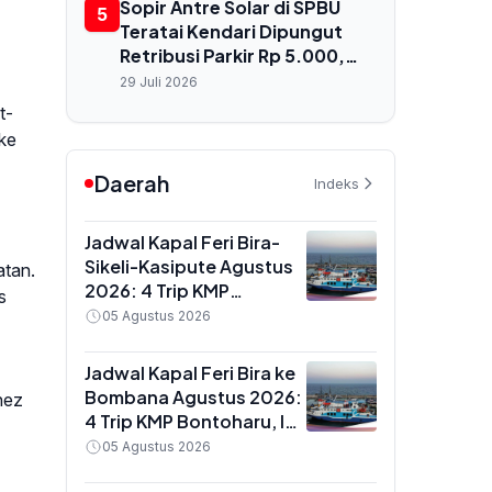
Kekurangan Dokter
Sopir Antre Solar di SPBU
5
Teratai Kendari Dipungut
Retribusi Parkir Rp 5.000,
Dishub Terbitkan
29 Juli 2026
Rekomendasi Resmi
t-
 ke
Daerah
Indeks
Jadwal Kapal Feri Bira-
Sikeli-Kasipute Agustus
atan.
2026: 4 Trip KMP
s
Bontoharu dan Rincian
05 Agustus 2026
Harga Tiket Dewasa
hingga Kendaraan
Jadwal Kapal Feri Bira ke
Golongan IX
Bombana Agustus 2026:
nez
4 Trip KMP Bontoharu, Ini
Rincian Harga Tiket
05 Agustus 2026
Dewasa hingga