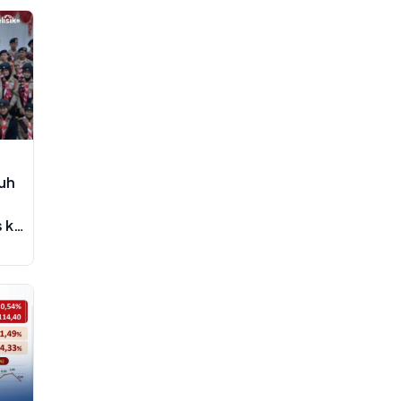
ruh
s ke