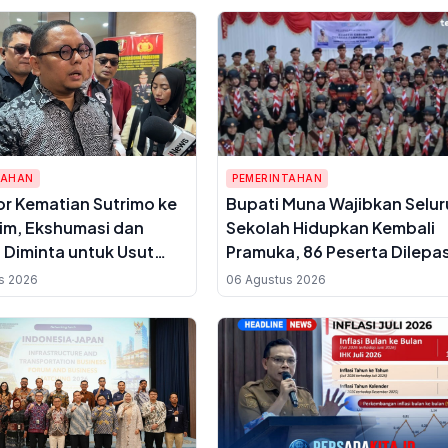
TAHAN
PEMERINTAHAN
or Kematian Sutrimo ke
Bupati Muna Wajibkan Selu
im, Ekshumasi dan
Sekolah Hidupkan Kembali
 Diminta untuk Usut
Pramuka, 86 Peserta Dilepa
 Pembunuhan
Jambore Nasional 2026
s 2026
06 Agustus 2026