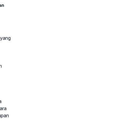
an
 yang
n
a
ara
dupan