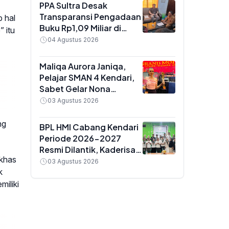
Golongan IX
PPA Sultra Desak
Transparansi Pengadaan
 hal
Buku Rp1,09 Miliar di
 itu
Konawe, Plt Kadis Dikbud
04 Agustus 2026
Buka Suara soal Dua
Paket Anggaran
Maliqa Aurora Janiqa,
Pelajar SMAN 4 Kendari,
Sabet Gelar Nona
Indonesia Sultra 2026
03 Agustus 2026
dan Siap Berlaga di
Yogyakarta
ng
BPL HMI Cabang Kendari
Periode 2026-2027
Resmi Dilantik, Kaderisasi
 khas
Jadi Prioritas Utama
03 Agustus 2026
k
iliki