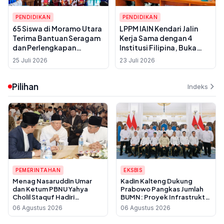
PENDIDIKAN
PENDIDIKAN
65 Siswa di Moramo Utara
LPPM IAIN Kendari Jalin
Terima Bantuan Seragam
Kerja Sama dengan 4
dan Perlengkapan
Institusi Filipina, Buka
Sekolah dari PT DSSP
Peluang Pertukaran Dosen
25 Juli 2026
23 Juli 2026
Power Kendari
dan Mahasiswa
Pilihan
Indeks
PEMERINTAHAN
EKSBIS
Menag Nasaruddin Umar
Kadin Kalteng Dukung
dan Ketum PBNU Yahya
Prabowo Pangkas Jumlah
Cholil Staquf Hadiri
BUMN: Proyek Infrastruktur
Peluncuran Buku Pemikiran
Sering Disubkon, UMKM
06 Agustus 2026
06 Agustus 2026
KH Ma'ruf Amin Jelang
Daerah Jadi Korban
Muktamar NU ke-35