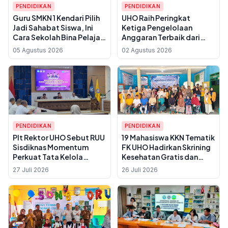
PENDIDIKAN
PENDIDIKAN
Guru SMKN 1 Kendari Pilih
UHO Raih Peringkat
Jadi Sahabat Siswa, Ini
Ketiga Pengelolaan
Cara Sekolah Bina Pelajar
Anggaran Terbaik dari
yang Sering Berulah
KPPN Kendari, Bukti Tata
05 Agustus 2026
02 Agustus 2026
Kelola Keuangan Kampus
Makin Akuntabel
PENDIDIKAN
PENDIDIKAN
Plt Rektor UHO Sebut RUU
19 Mahasiswa KKN Tematik
Sisdiknas Momentum
FK UHO Hadirkan Skrining
Perkuat Tata Kelola
Kesehatan Gratis dan
Kampus, Workshop
Edukasi Gerontik bagi
27 Juli 2026
26 Juli 2026
Digelar di Kendari
Lansia di Anggalomelai,
Kendari