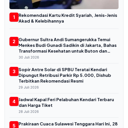
Rekomendasi Kartu Kredit Syariah, Jenis-Jenis
1
Akad & Kelebihannya
Gubernur Sultra Andi Sumangerukka Temui
2
Menkes Budi Gunadi Sadikin di Jakarta, Bahas
Transformasi Kesehatan untuk Buton dan
Baubau
30 Juli 2026
Sopir Antre Solar di SPBU Teratai Kendari
3
Dipungut Retribusi Parkir Rp 5.000, Dishub
Terbitkan Rekomendasi Resmi
29 Juli 2026
Jadwal Kapal Feri Pelabuhan Kendari Terbaru
4
dan Harga Tiket
28 Juli 2026
Prakiraan Cuaca Sulawesi Tenggara Hari Ini, 28
5