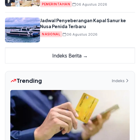
Muktamar NU ke-35
06 Agustus 2026
PEMERINTAHAN
Jadwal Penyeberangan Kapal Sanur ke
Nusa Penida Terbaru
06 Agustus 2026
NASIONAL
Indeks Berita →
Trending
Indeks