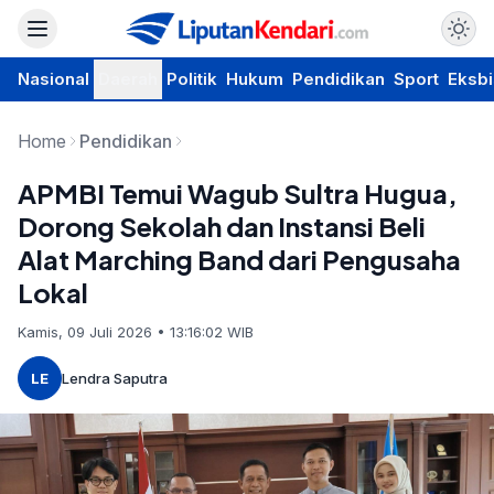
Nasional
Daerah
Politik
Hukum
Pendidikan
Sport
Eksbi
Home
Pendidikan
APMBI Temui Wagub Sultra Hugua,
Dorong Sekolah dan Instansi Beli
Alat Marching Band dari Pengusaha
Lokal
Kamis, 09 Juli 2026 • 13:16:02 WIB
LE
Lendra Saputra