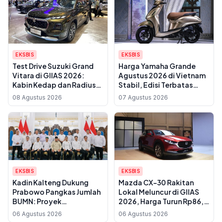
EKSBIS
EKSBIS
Test Drive Suzuki Grand
Harga Yamaha Grande
Vitara di GIIAS 2026:
Agustus 2026 di Vietnam
Kabin Kedap dan Radius
Stabil, Edisi Terbatas
Putar 5,4 Meter
2025 Paling Mahal
08 Agustus 2026
07 Agustus 2026
EKSBIS
EKSBIS
Kadin Kalteng Dukung
Mazda CX-30 Rakitan
Prabowo Pangkas Jumlah
Lokal Meluncur di GIIAS
BUMN: Proyek
2026, Harga Turun Rp86,5
Infrastruktur Sering
Juta
06 Agustus 2026
06 Agustus 2026
Disubkon, UMKM Daerah