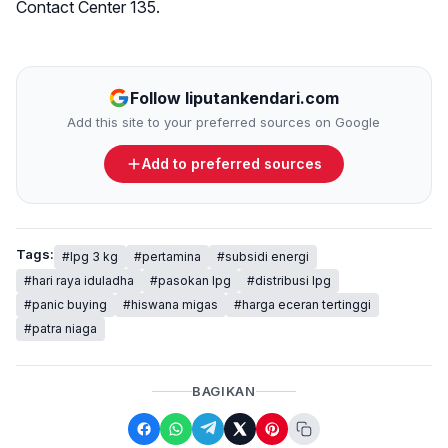
Contact Center 135.
Follow liputankendari.com
Add this site to your preferred sources on Google
Add to preferred sources
Tags:
#lpg 3 kg
#pertamina
#subsidi energi
#hari raya iduladha
#pasokan lpg
#distribusi lpg
#panic buying
#hiswana migas
#harga eceran tertinggi
#patra niaga
BAGIKAN