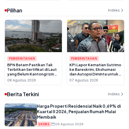
Jadi Korban
Pilihan
Indeks
PEMERINTAHAN
PEMERINTAHAN
BPN Batam Pastikan Tak
KPI Lapor Kematian Sutrimo
Terbitkan Sertifikat di Laut
ke Bareskrim, Ekshumasi
yang Belum Kantongi Izin
dan Autopsi Diminta untuk
Reklamasi
Usut Dugaan Pembunuhan
08 Agustus 2026
07 Agustus 2026
Berita Terkini
Indeks
Harga Properti Residensial Naik 0,69% di
Kuartal II 2026, Penjualan Rumah Mulai
Membaik
09 Agustus 2026
EKSBIS