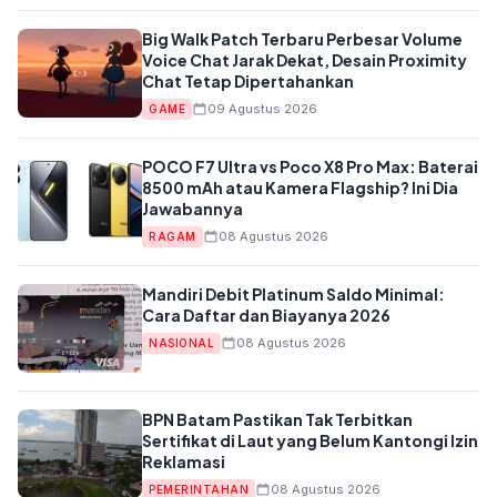
Big Walk Patch Terbaru Perbesar Volume
Voice Chat Jarak Dekat, Desain Proximity
Chat Tetap Dipertahankan
09 Agustus 2026
GAME
POCO F7 Ultra vs Poco X8 Pro Max: Baterai
8500 mAh atau Kamera Flagship? Ini Dia
Jawabannya
08 Agustus 2026
RAGAM
Mandiri Debit Platinum Saldo Minimal:
Cara Daftar dan Biayanya 2026
08 Agustus 2026
NASIONAL
BPN Batam Pastikan Tak Terbitkan
Sertifikat di Laut yang Belum Kantongi Izin
Reklamasi
08 Agustus 2026
PEMERINTAHAN