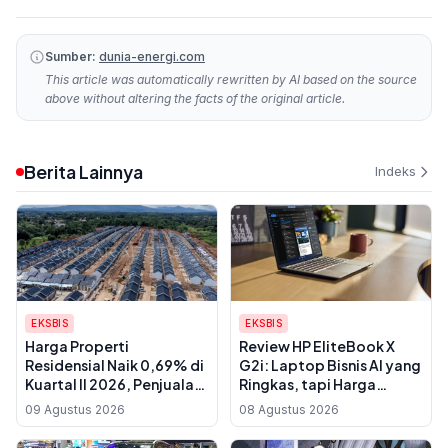
Sumber:
dunia-energi.com
This article was automatically rewritten by AI based on the source
above without altering the facts of the original article.
Berita Lainnya
Indeks
EKSBIS
EKSBIS
Harga Properti
Review HP EliteBook X
Residensial Naik 0,69% di
G2i: Laptop Bisnis AI yang
Kuartal II 2026, Penjualan
Ringkas, tapi Harga
Rumah Mulai Membaik
Premiumnya Perlu
09 Agustus 2026
08 Agustus 2026
Dipertimbangkan