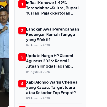
Inflasi Konawe 1,49%
1
Terendah se-Sultra, Bupati
Yusran: Pajak Restoran
Tembus 88,2% Bukti UMKM
Bangkit
Langkah Awal Perencanaan
2
Keuangan Rumah Tangga
yang Efektif
04 Agustus 2026
Update Harga HP Xiaomi
3
Agustus 2026: Redmi 1
Jutaan Hingga Flagship
Snapdragon 8 Elite Gen 5
04 Agustus 2026
Xabi Alonso Warisi Chelsea
4
yang Kacau: Target Juara
atau Sekadar Top Empat?
k
03 Agustus 2026