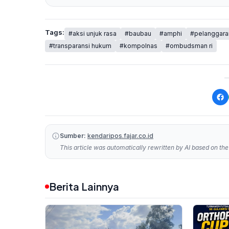
Tags:
#aksi unjuk rasa
#baubau
#amphi
#pelanggaran
#transparansi hukum
#kompolnas
#ombudsman ri
Sumber:
kendaripos.fajar.co.id
This article was automatically rewritten by AI based on the 
Berita Lainnya