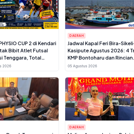
DAERAH
HYSIO CUP 2 di Kendari
Jadwal Kapal Feri Bira-Sikeli
ak Bibit Atlet Futsal
Kasipute Agustus 2026: 4 T
i Tenggara, Total
KMP Bontoharu dan Rincian
Rp10 Juta
Harga Tiket Dewasa hingga
s 2026
05 Agustus 2026
Kendaraan Golongan IX
DAERAH