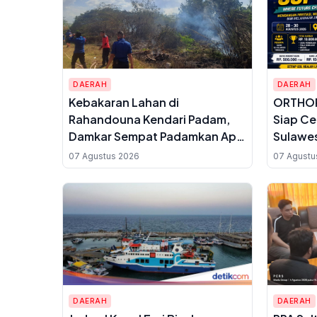
DAERAH
DAERAH
Kebakaran Lahan di
ORTHOP
Rahandouna Kendari Padam,
Siap Cet
Damkar Sempat Padamkan Api
Sulawes
yang Menyala Kembali
Hadiah 
07 Agustus 2026
07 Agustu
DAERAH
DAERAH