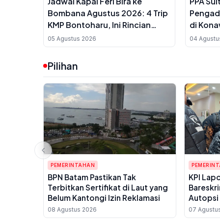
Jadwal Kapal Feri Bira ke
PPA Sul
Bombana Agustus 2026: 4 Trip
Pengada
KMP Bontoharu, Ini Rincian
di Kona
Harga Tiket Dewasa hingga
Buka Su
05 Agustus 2026
04 Agustu
Golongan IX
Anggar
Pilihan
PEMERINTAHAN
PEMERIN
BPN Batam Pastikan Tak
KPI Lap
Terbitkan Sertifikat di Laut yang
Bareskr
Belum Kantongi Izin Reklamasi
Autopsi 
Dugaan
08 Agustus 2026
07 Agustu