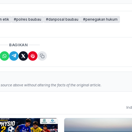
 etik
#polres baubau
#danposal baubau
#penegakan hukum
BAGIKAN
source above without altering the facts of the original article.
In