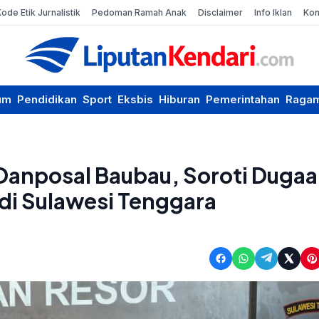
Kode Etik Jurnalistik
Pedoman Ramah Anak
Disclaimer
Info Iklan
Kon
um
Pendidikan
Sport
Eksbis
Hiburan
Pemerintahan
Raga
Danposal Baubau, Soroti Duga
 di Sulawesi Tenggara