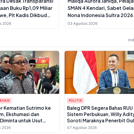
tra Desak Transparansi
Maliqa Aurora Janiqa, Pelaja
an Buku Rp1,09 Miliar
SMAN 4 Kendari, Sabet Gela
we, Plt Kadis Dikbud
Nona Indonesia Sultra 2026
ara soal Dua Paket
dan Siap Berlaga di Yogyak
s 2026
03 Agustus 2026
an
In
TAHAN
POLITIK
or Kematian Sutrimo ke
Baleg DPR Segera Bahas RUU
im, Ekshumasi dan
Sistem Perbukuan, Willy Adit
Diminta untuk Usut
Soroti Maraknya Penerbit Gu
 Pembunuhan
Tikar
s 2026
07 Agustus 2026