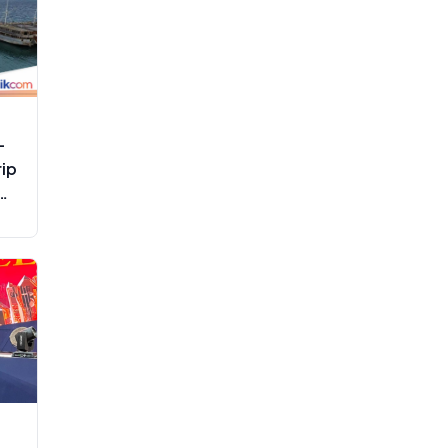
-
rip