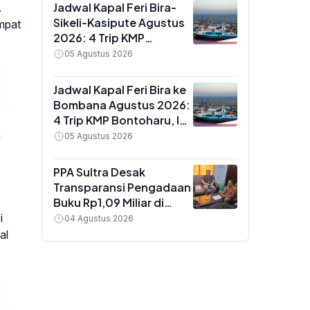
Jadwal Kapal Feri Bira-
.
Sikeli-Kasipute Agustus
empat
2026: 4 Trip KMP
Bontoharu dan Rincian
05 Agustus 2026
Harga Tiket Dewasa
hingga Kendaraan
Jadwal Kapal Feri Bira ke
Golongan IX
Bombana Agustus 2026:
4 Trip KMP Bontoharu, Ini
Rincian Harga Tiket
a
05 Agustus 2026
Dewasa hingga
Golongan IX
PPA Sultra Desak
Transparansi Pengadaan
Buku Rp1,09 Miliar di
Konawe, Plt Kadis Dikbud
i
04 Agustus 2026
Buka Suara soal Dua
al
Paket Anggaran