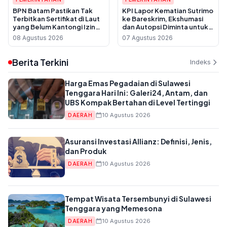
BPN Batam Pastikan Tak
KPI Lapor Kematian Sutrimo
Terbitkan Sertifikat di Laut
ke Bareskrim, Ekshumasi
yang Belum Kantongi Izin
dan Autopsi Diminta untuk
Reklamasi
Usut Dugaan Pembunuhan
08 Agustus 2026
07 Agustus 2026
Berita Terkini
Indeks
Harga Emas Pegadaian di Sulawesi
Tenggara Hari Ini: Galeri24, Antam, dan
UBS Kompak Bertahan di Level Tertinggi
10 Agustus 2026
DAERAH
Asuransi Investasi Allianz: Definisi, Jenis,
dan Produk
10 Agustus 2026
DAERAH
Tempat Wisata Tersembunyi di Sulawesi
Tenggara yang Memesona
10 Agustus 2026
DAERAH