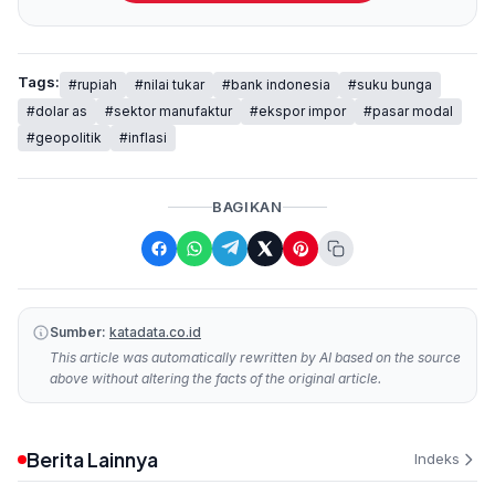
Tags:
#rupiah
#nilai tukar
#bank indonesia
#suku bunga
#dolar as
#sektor manufaktur
#ekspor impor
#pasar modal
#geopolitik
#inflasi
BAGIKAN
Sumber:
katadata.co.id
This article was automatically rewritten by AI based on the source
above without altering the facts of the original article.
Berita Lainnya
Indeks