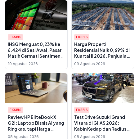
EKSBIS
EKSBIS
IHSG Menguat 0,23% ke
Harga Properti
6.424 di Sesi Awal, Pasar
Residensial Naik 0,69% di
Masih Cermati Sentimen
Kuartal II 2026, Penjualan
Global
Rumah Mulai Membaik
10 Agustus 2026
09 Agustus 2026
EKSBIS
EKSBIS
Review HP EliteBook X
Test Drive Suzuki Grand
G2i: Laptop Bisnis AI yang
Vitara di GIIAS 2026:
Ringkas, tapi Harga
Kabin Kedap dan Radius
Premiumnya Perlu
Putar 5,4 Meter
08 Agustus 2026
08 Agustus 2026