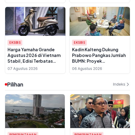
Dipertimbangkan
EKSBIS
EKSBIS
Harga Yamaha Grande
Kadin Kalteng Dukung
Agustus 2026 di Vietnam
Prabowo Pangkas Jumlah
Stabil, Edisi Terbatas
BUMN: Proyek
2025 Paling Mahal
Infrastruktur Sering
07 Agustus 2026
06 Agustus 2026
Disubkon, UMKM Daerah
Jadi Korban
Pilihan
Indeks
PEMERINTAHAN
PEMERINTAHAN