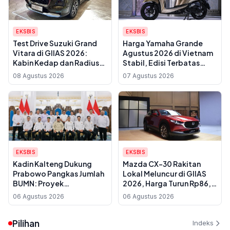
EKSBIS
EKSBIS
Test Drive Suzuki Grand
Harga Yamaha Grande
Vitara di GIIAS 2026:
Agustus 2026 di Vietnam
Kabin Kedap dan Radius
Stabil, Edisi Terbatas
Putar 5,4 Meter
2025 Paling Mahal
08 Agustus 2026
07 Agustus 2026
EKSBIS
EKSBIS
Kadin Kalteng Dukung
Mazda CX-30 Rakitan
Prabowo Pangkas Jumlah
Lokal Meluncur di GIIAS
BUMN: Proyek
2026, Harga Turun Rp86,5
Infrastruktur Sering
Juta
06 Agustus 2026
06 Agustus 2026
Disubkon, UMKM Daerah
Jadi Korban
Pilihan
Indeks