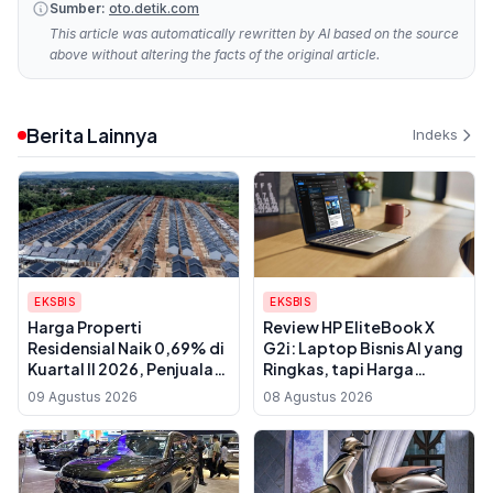
Sumber:
oto.detik.com
This article was automatically rewritten by AI based on the source
above without altering the facts of the original article.
Berita Lainnya
Indeks
EKSBIS
EKSBIS
Harga Properti
Review HP EliteBook X
Residensial Naik 0,69% di
G2i: Laptop Bisnis AI yang
Kuartal II 2026, Penjualan
Ringkas, tapi Harga
Rumah Mulai Membaik
Premiumnya Perlu
09 Agustus 2026
08 Agustus 2026
Dipertimbangkan