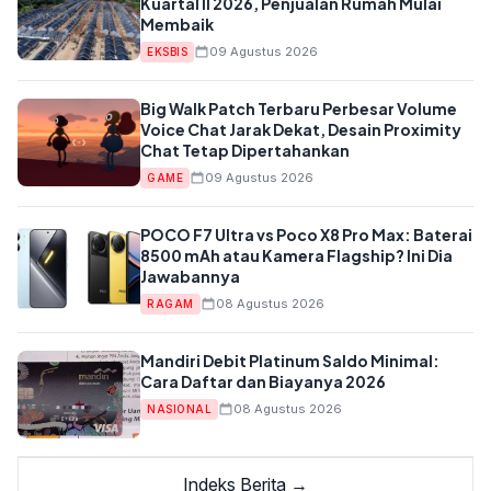
Kuartal II 2026, Penjualan Rumah Mulai
Membaik
09 Agustus 2026
EKSBIS
Big Walk Patch Terbaru Perbesar Volume
Voice Chat Jarak Dekat, Desain Proximity
Chat Tetap Dipertahankan
09 Agustus 2026
GAME
POCO F7 Ultra vs Poco X8 Pro Max: Baterai
8500 mAh atau Kamera Flagship? Ini Dia
Jawabannya
08 Agustus 2026
RAGAM
Mandiri Debit Platinum Saldo Minimal:
Cara Daftar dan Biayanya 2026
08 Agustus 2026
NASIONAL
Indeks Berita →