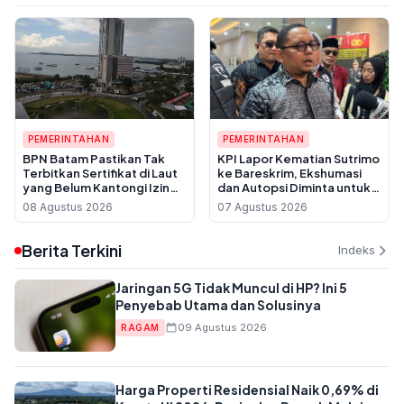
PEMERINTAHAN
PEMERINTAHAN
BPN Batam Pastikan Tak
KPI Lapor Kematian Sutrimo
Terbitkan Sertifikat di Laut
ke Bareskrim, Ekshumasi
yang Belum Kantongi Izin
dan Autopsi Diminta untuk
Reklamasi
Usut Dugaan Pembunuhan
08 Agustus 2026
07 Agustus 2026
Berita Terkini
Indeks
Jaringan 5G Tidak Muncul di HP? Ini 5
Penyebab Utama dan Solusinya
09 Agustus 2026
RAGAM
Harga Properti Residensial Naik 0,69% di